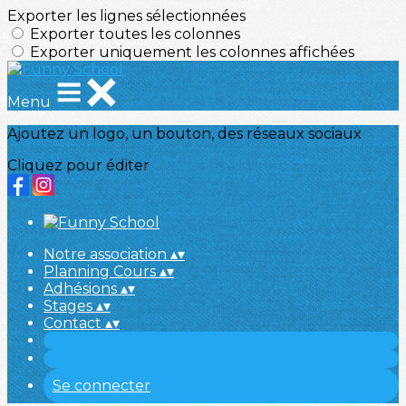
Exporter les lignes sélectionnées
Exporter toutes les colonnes
Exporter uniquement les colonnes affichées
Menu
Ajoutez un logo, un bouton, des réseaux sociaux
Cliquez pour éditer
Notre association
▴
▾
Planning Cours
▴
▾
Adhésions
▴
▾
Stages
▴
▾
Contact
▴
▾
Se connecter