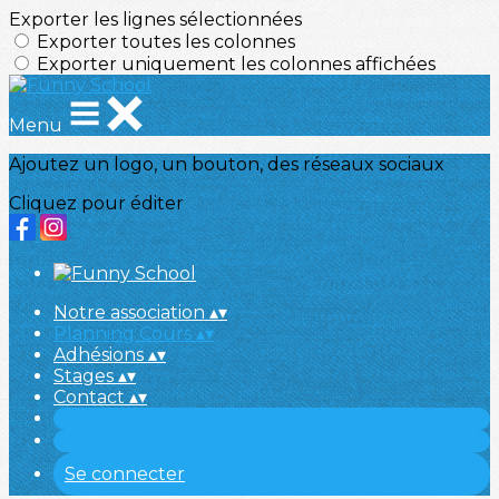
Exporter les lignes sélectionnées
Exporter toutes les colonnes
Exporter uniquement les colonnes affichées
Menu
Ajoutez un logo, un bouton, des réseaux sociaux
Cliquez pour éditer
Notre association
▴
▾
Planning Cours
▴
▾
Adhésions
▴
▾
Stages
▴
▾
Contact
▴
▾
Se connecter