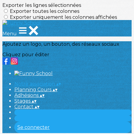
Exporter les lignes sélectionnées
Exporter toutes les colonnes
Exporter uniquement les colonnes affichées
Menu
Ajoutez un logo, un bouton, des réseaux sociaux
Cliquez pour éditer
Notre association
▴
▾
Planning Cours
▴
▾
Adhésions
▴
▾
Stages
▴
▾
Contact
▴
▾
Se connecter